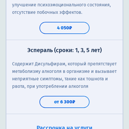
улучшение психоэмоционального состояния,
отсутствие побочных эффектов.
4 050₽
Эспераль (сроки: 1, 3, 5 лет)
Содержит Дисульфирам, который препятствует
метаболизму алкоголя в организме и вызывает
неприятные симптомы, такие как тошнота и
рвота, при употреблении алкоголя
от 6 300₽
Метод Довженко (сроки 1-3 года)
Суггестивная терапия (гипнотерапия), 1
Двойной блок
Лазер
Ток
Тройной блок
Торпедо (сроки 1-3 года)
SIT/MST
Аквилонг
Тетлонг-250
Алгоминал
Справка о кодировании
Кодирование Налтрексон
сеанс
Рассрочка на услуги