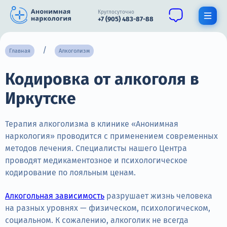
Круглосуточно
+7 (905) 483-87-88
Получить помощь специалиста
Главная
Алкоголизм
Кодировка от алкоголя в
О нас
Иркутске
Наркомания
Алкоголизм
Терапия алкоголизма в клинике «Анонимная
наркология» проводится с применением современных
Нарколог
методов лечения. Специалисты нашего Центра
проводят медикаментозное и психологическое
Стационар
кодирование по лояльным ценам.
Психиатрия
Алкогольная зависимость
разрушает жизнь человека
на разных уровнях — физическом, психологическом,
Цены
социальном. К сожалению, алкоголик не всегда