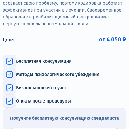
Терапия
осознает свою проблему, поэтому кодировка работает
эффективнее при участии в лечении. Своевременное
Контакты
обращение в реабилитационный центр поможет
вернуть человека к нормальной жизни.
от 4 050 ₽
Цена:
Круглосуточно, анонимно
+7 (905) 483-87-88
Бесплатная консультация
Адрес call-центра
Иркутск, улица Марата, 22
Методы психологического убеждения
Без постановки на учет
Оплата после процедуры
Получите бесплатную консультацию специалиста