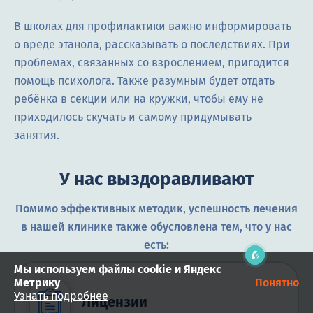
В школах для профилактики важно информировать
о вреде этанола, рассказывать о последствиях. При
проблемах, связанных со взрослением, пригодится
помощь психолога. Также разумным будет отдать
ребёнка в секции или на кружки, чтобы ему не
приходилось скучать и самому придумывать
занятия.
Виктор Семохин
Здравствуйте! Готов помочь
У нас выздоравливают
вам. Напишите мне, если у
вас появятся вопросы.
Помимо эффективных методик, успешность лечения
в нашей клинике также обусловлена тем, что у нас
есть:
Мы используем файлы cookie и Яндекс
Метрику
Понятно
Узнать подробнее
Лицензии