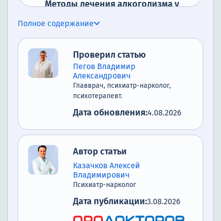
Методы лечения алкоголизма у
детей и подростков
Полное содержание
Меры профилактики
подросткового алкоголизма
Проверил статью
Действие алкоголя на организм
Пегов Владимир
подростка
Александрович
Главврач, психиатр-нарколог,
Методы лечения подросткового
психотерапевт.
алкоголизма
Дата обновления:
4.08.2026
Прогнозы в лечении
Почему выбирают нас
Автор статьи
Заключение
Казачков Алексей
Владимирович
Психиатр-нарколог
Дата публикации:
3.08.2026