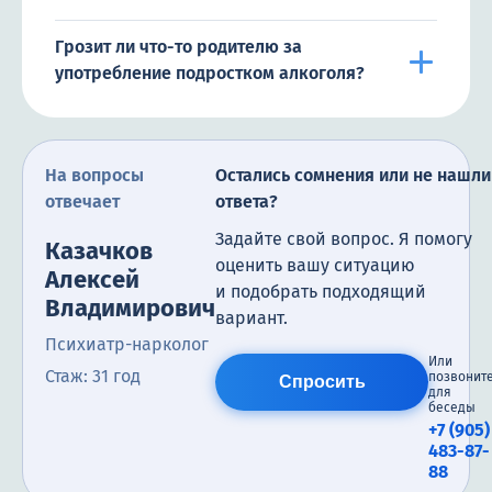
Грозит ли что-то родителю за
употребление подростком алкоголя?
На вопросы
Остались сомнения или не нашли
отвечает
ответа?
Задайте свой вопрос. Я помогу
Казачков
оценить вашу ситуацию
Алексей
и подобрать подходящий
Владимирович
вариант.
Психиатр-нарколог
Или
Стаж: 31 год
позвонит
Спросить
для
беседы
+7 (905)
483-87-
88