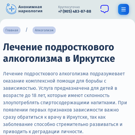
Круглосуточно
+7 (905) 483-87-88
Получить помощь специалиста
Главная
Алкоголизм
Лечение подросткового
О нас
алкоголизма в Иркутске
Наркомания
Алкоголизм
Лечение подросткового алкоголизма подразумевает
оказание комплексной помощи для борьбы с
Нарколог
зависимостью. Услуга предназначена для детей в
возрасте до 18 лет, которые имеют склонность
Стационар
злоупотреблять спиртосодержащими напитками. При
появлении первых признаков зависимости важно
Психиатрия
сразу обратиться к врачу в Иркутске, так как
Цены
заболевание способно стремительно развиваться и
приводить к деградации личности.