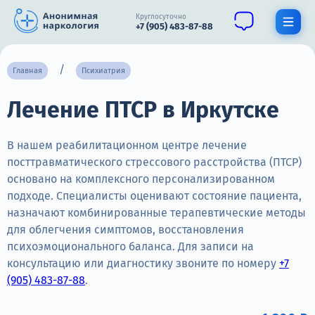
Круглосуточно
+7 (905) 483-87-88
Получить помощь специалиста
Главная
Психиатрия
Лечение ПТСР в Иркутске
О нас
Наркомания
В нашем реабилитационном центре лечение
посттравматического стрессового расстройства (ПТСР)
Алкоголизм
основано на комплексного персонализированном
подходе. Специалисты оценивают состояние пациента,
Нарколог
назначают комбинированные терапевтические методы
Стационар
для облегчения симптомов, восстановления
психоэмоционального баланса. Для записи на
Психиатрия
консультацию или диагностику звоните по номеру
+7
(905) 483-87-88
.
Цены