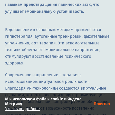
навыкам предотвращения панических атак, что
улучшает эмоциональную устойчивость.
В дополнение к основным методам применяются
гипнотерапия, аутогенные тренировки, дыхательные
упражнения, арт-терапия. Эти вспомогательные
техники облегчают эмоциональное напряжение,
стимулируют восстановление психического
здоровья.
Современное направление – терапия с
использованием виртуальной реальности.
Благодаря VR-технологиям создаются виртуальные
сценарии, которые воспроизводят травмирующие
Мы используем файлы cookie и Яндекс
ситуации в безопасной, контролируемой обстановке.
Метрику
Понятно
Пациенты получают возможность постепенно
Узнать подробнее
адаптироваться к пугающим триггерам, снижать их