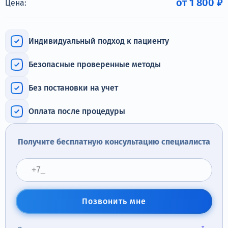
от 1 800 ₽
Цена:
Терапия
Контакты
Индивидуальный подход к пациенту
Безопасные проверенные методы
Круглосуточно, анонимно
Без постановки на учет
+7 (905) 483-87-88
Оплата после процедуры
Адрес call-центра
Иркутск, улица Марата, 22
Получите бесплатную консультацию специалиста
Позвонить мне