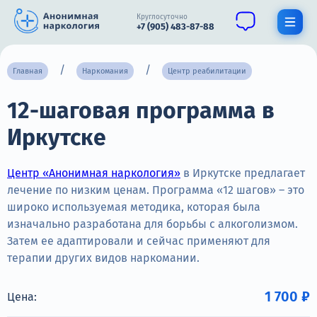
Круглосуточно
+7 (905) 483-87-88
Получить помощь специалиста
Главная
Наркомания
Центр реабилитации
12-шаговая программа в
О нас
Иркутске
Наркомания
Алкоголизм
Центр «Анонимная наркология»
в Иркутске предлагает
лечение по низким ценам. Программа «12 шагов» – это
Нарколог
широко используемая методика, которая была
изначально разработана для борьбы с алкоголизмом.
Стационар
Затем ее адаптировали и сейчас применяют для
терапии других видов наркомании.
Психиатрия
Цены
1 700 ₽
Цена: