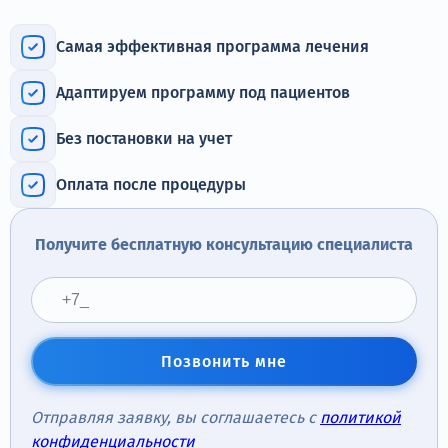
Терапия
Самая эффективная программа лечения
Контакты
Адаптируем программу под пациентов
Без постановки на учет
Круглосуточно, анонимно
Оплата после процедуры
+7 (905) 483-87-88
Адрес call-центра
Получите бесплатную консультацию специалиста
Иркутск, улица Марата, 22
Позвонить мне
Отправляя заявку, вы соглашаетесь с
политикой
конфиденциальности