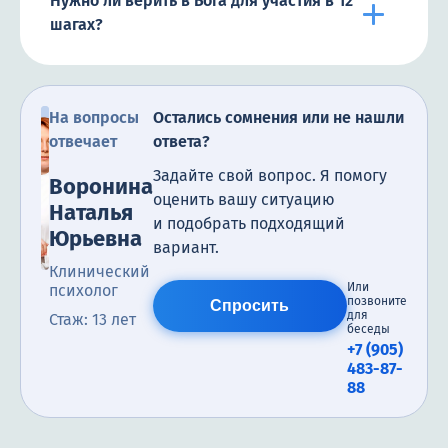
Нужно ли верить в Бога для участия в 12
шагах?
На вопросы
Остались сомнения или не нашли
отвечает
ответа?
Задайте свой вопрос. Я помогу
Воронина
оценить вашу ситуацию
Наталья
и подобрать подходящий
Юрьевна
вариант.
Клинический
Или
психолог
позвоните
Спросить
для
Стаж: 13 лет
беседы
+7 (905)
483-87-
88