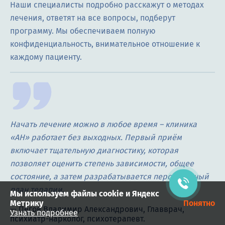
Наши специалисты подробно расскажут о методах
лечения, ответят на все вопросы, подберут
программу. Мы обеспечиваем полную
конфиденциальность, внимательное отношение к
каждому пациенту.
Виктор Семохин
Начать лечение можно в любое время – клиника
Здравствуйте! Готов помочь
вам. Напишите мне, если у
«АН» работает без выходных. Первый приём
вас появятся вопросы.
включает тщательную диагностику, которая
позволяет оценить степень зависимости, общее
состояние, а затем разрабатывается персональный
план терапии.
Мы используем файлы cookie и Яндекс
Метрику
Понятно
Узнать подробнее