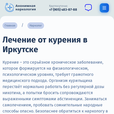
Круглосуточно
+7 (905) 483-87-88
Получить помощь специалиста
Главная
Нарколог
Лечение от курения в
О нас
Иркутске
Наркомания
Алкоголизм
Курение – это серьёзное хроническое заболевание,
которое формируется на физиологическом,
Нарколог
психологическом уровнях, требует грамотного
медицинского подхода. Организм курильщика
Стационар
перестаёт нормально работать без регулярной дозы
никотина, а попытки бросить сопровождаются
Психиатрия
выраженными симптомами абстиненции. Заниматься
Цены
самолечением, пробовать сомнительные народные
способы опасно. Безопаснее обратиться к наркологу в