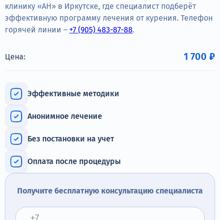
Терапия
клинику «АН» в Иркутске, где специалист подберёт
эффективную программу лечения от курения. Телефон
Контакты
горячей линии –
+7 (905) 483-87-88
.
1 700 ₽
Цена:
Круглосуточно, анонимно
Эффективные методики
+7 (905) 483-87-88
Адрес call-центра
Анонимное лечение
Иркутск, улица Марата, 22
Без постановки на учет
Оплата после процедуры
Получите бесплатную консультацию специалиста