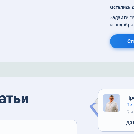
Остались 
Задайте с
и подобра
Сп
атьи
Пр
Пе
Гла
Да