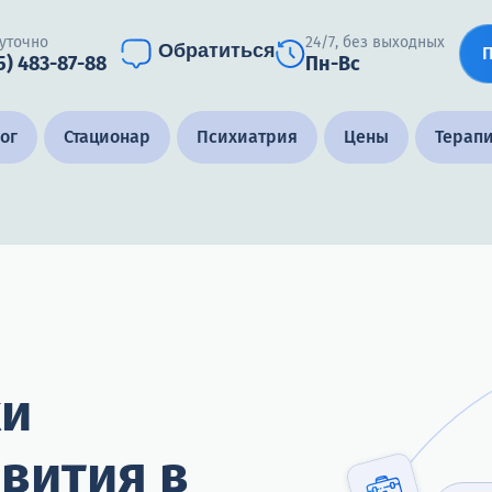
уточно
24/7, без выходных
Обратиться
5) 483-87-88
Пн-Вс
ог
Стационар
Психиатрия
Цены
Терап
ки
вития в