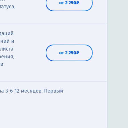
от 2 250₽
атуса,
ндаций
аний и
листа
от 2 250₽
рения,
 и
а 3-6-12 месяцев. Первый