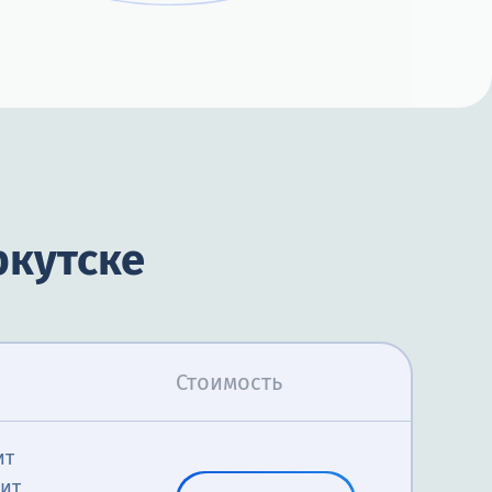
ркутске
Стоимость
ит
дит