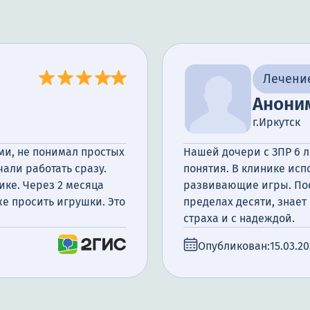
Лечени
Анони
г.Иркутск
ьми, не понимал простых
Нашей дочери с ЗПР 6 л
чали работать сразу.
понятия. В клинике ис
ике. Через 2 месяца
развивающие игры. Пос
же просить игрушки. Это
пределах десяти, знает
страха и с надеждой.
Опубликован:
15.03.2