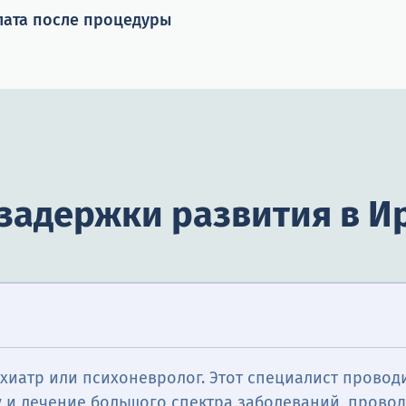
лата после процедуры
задержки развития в И
хиатр или психоневролог. Этот специалист провод
у и лечение большого спектра заболеваний, прово