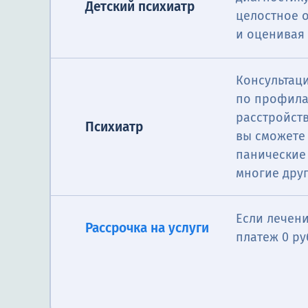
Детский психиатр
целостное о
и оценивая
Консультац
по профила
расстройст
Психиатр
вы сможете 
панические 
многие друг
Если лечени
Рассрочка на услуги
платеж 0 ру