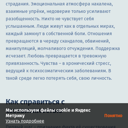
страдания. Эмоциональная атмосфера накалена,
взаимные упрёки, недоверие только усиливают
разобщенность. Никто не чувствует себя
услышанным. Люди живут как в отдельных мирах,
каждый замкнут в собственной боли. Отношения
превращаются в череду скандалов, обвинений,
манипуляций, молчаливого отчуждения. Поддержка
исчезает. Любовь превращается в тревожную
привязанность. Чувства – в хронический стресс,
ведущий к психосоматическим заболеваниям. В
такой среде легко потерять себя, свою личность.
Как справиться с
созависимостью
Мы используем файлы cookie и Яндекс
Метрику
Понятно
Узнать подробнее
Первый шаг – признание факта её существования.