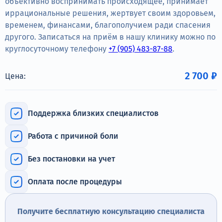
объективно воспринимать происходящее, принимает
Терапия
иррациональные решения, жертвует своим здоровьем,
временем, финансами, благополучием ради спасения
Контакты
другого. Записаться на приём в нашу клинику можно по
круглосуточному телефону
+7 (905) 483-87-88
.
2 700 ₽
Цена:
Круглосуточно, анонимно
+7 (905) 483-87-88
Адрес call-центра
Поддержка близких специалистов
Иркутск, улица Марата, 22
Работа с причиной боли
Без постановки на учет
Оплата после процедуры
Получите бесплатную консультацию специалиста