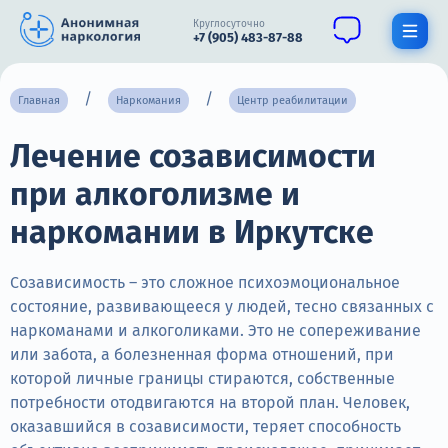
Круглосуточно
+7 (905) 483-87-88
Получить помощь специалиста
Главная
Наркомания
Центр реабилитации
Лечение созависимости
О нас
при алкоголизме и
Наркомания
наркомании в Иркутске
Алкоголизм
Нарколог
Созависимость – это сложное психоэмоциональное
состояние, развивающееся у людей, тесно связанных с
Стационар
наркоманами и алкоголиками. Это не сопереживание
или забота, а болезненная форма отношений, при
Психиатрия
которой личные границы стираются, собственные
потребности отодвигаются на второй план. Человек,
Цены
оказавшийся в созависимости, теряет способность