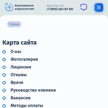
Круглосуточно
+7 (905) 483-87-88
Получить помощь специалиста
Главная
О нас
Карта сайта
Наркомания
О нас
Алкоголизм
Фотогалерея
Лицензии
Нарколог
Отзывы
Стационар
Врачи
Психиатрия
Руководство клиники
Вакансии
Цены
Методы оплаты