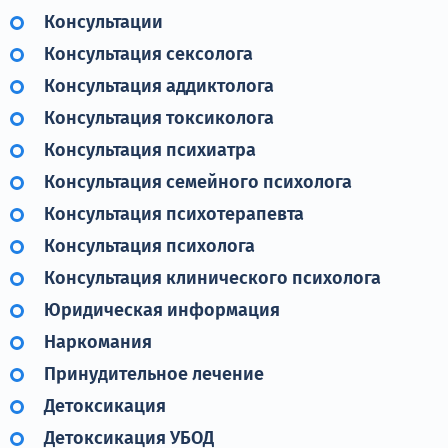
Терапия
Консультации
Контакты
Консультация сексолога
Консультация аддиктолога
Консультация токсиколога
Консультация психиатра
Круглосуточно, анонимно
Консультация семейного психолога
+7 (905) 483-87-88
Консультация психотерапевта
Адрес call-центра
Консультация психолога
Иркутск, улица Марата, 22
Консультация клинического психолога
Юридическая информация
Наркомания
Принудительное лечение
Детоксикация
Детоксикация УБОД