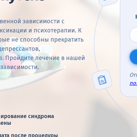
венной зависимости с
сикации и психотерапии. К
рые не способны прекратить
депрессантов,
в. Пройдите лечение в нашей
 зависимости.
От
по
пирование синдрома
мены
лата после процедуры