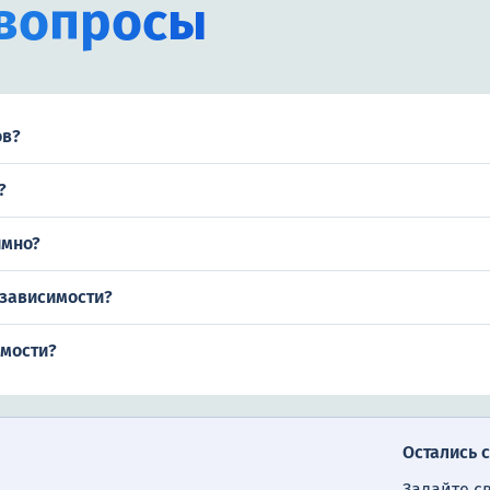
вопросы
ов?
?
имно?
 зависимости?
имости?
Остались 
Задайте с