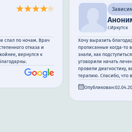
Зависим
Анони
г.Иркутск
е спал по ночам. Врач
Хочу выразить благода
степенного отказа и
прописанные когда-то в
койнее, вернулся к
знали, как подступитьс
 благодарны.
уговорили начать лечен
провели диагностику, 
терапию. Спасибо, что 
Опубликован:
02.04.2