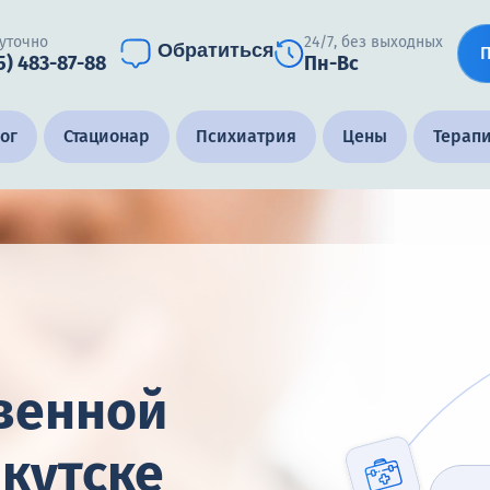
уточно
24/7, без выходных
Обратиться
5) 483-87-88
Пн-Вс
ог
Стационар
Психиатрия
Цены
Терап
венной
ркутске