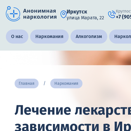
Иркутск
Круглос
+7 (90
улица Марата, 22
Получить помощь специалиста
О нас
Наркомания
Алкоголизм
Наркол
Круглосуточно, анонимно
+7 (905) 483-87-88
Адрес call-центра
Главная
Наркомания
Иркутск, улица Марата, 22
Лечение лекарст
зависимости в И