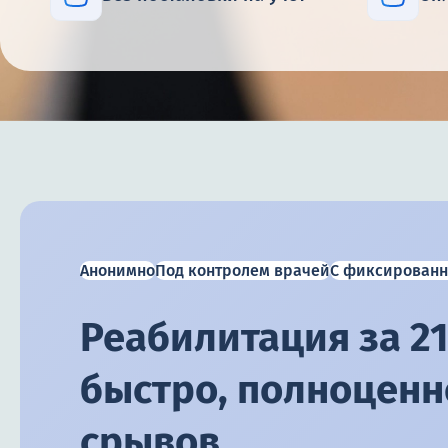
Анонимно
Под контролем врачей
С фиксированн
Реабилитация за 21
быстро, полноценно
срывов