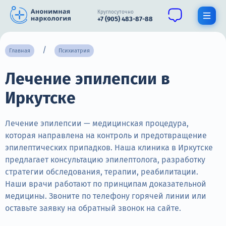
Круглосуточно
+7 (905) 483-87-88
Получить помощь специалиста
Главная
Психиатрия
Лечение эпилепсии в
О нас
Иркутске
Наркомания
Алкоголизм
Лечение эпилепсии — медицинская процедура,
которая направлена на контроль и предотвращение
Нарколог
эпилептических припадков. Наша клиника в Иркутске
предлагает консультацию эпилептолога, разработку
Стационар
стратегии обследования, терапии, реабилитации.
Наши врачи работают по принципам доказательной
Психиатрия
медицины. Звоните по телефону горячей линии или
Цены
оставьте заявку на обратный звонок на сайте.