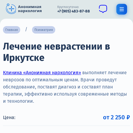
Круглосуточно
+7 (905) 483-87-88
Получить помощь специалиста
Главная
Психиатрия
Лечение неврастении в
О нас
Иркутске
Наркомания
Алкоголизм
Клиника «Анонимная наркология»
выполняет лечение
неврозов по оптимальным ценам. Врачи проведут
Нарколог
обследование, поставят диагноз и составят план
терапии, эффективно используя современные методы
Стационар
и технологии.
Психиатрия
от 2 250 ₽
Цена:
Цены