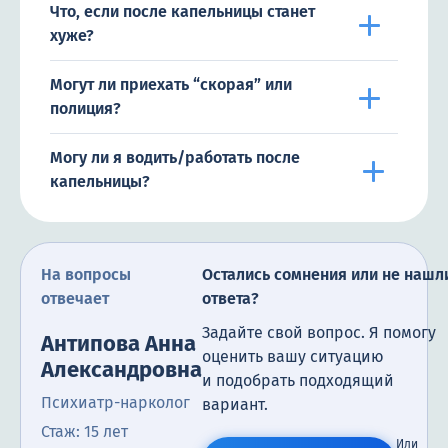
Что, если после капельницы станет
хуже?
Могут ли приехать “скорая” или
полиция?
Могу ли я водить/работать после
капельницы?
На вопросы
Остались сомнения или не нашл
отвечает
ответа?
Задайте свой вопрос. Я помогу
Антипова Анна
оценить вашу ситуацию
Александровна
и подобрать подходящий
Психиатр-нарколог
вариант.
Стаж: 15 лет
Или