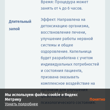
Время: Процедура может
занять от 4 до 6 часов.
Эффект: Направлена на
Длительный
детоксикацию организма,
запой
восстановление печени,
улучшение работы нервной
системы и общее
оздоровление. Капельница
будет разработана с учетом
индивидуальных потребностей
и состояния пациента,
призвана оказывать
комплексное воздействие на
организм для улучшения
Мы используем файлы cookie и Яндекс
физического и
Метрику
Понятно
психологического состояния.
Узнать подробнее