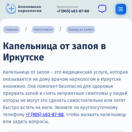
Круглосуточно
+7 (905) 483-87-88
Получить помощь специалиста
Главная
Алкоголизм
Вывод из запоя
Капельница от запоя в
О нас
Иркутске
Наркомания
Алкоголизм
Капельница от запоя – это медицинская услуга, которая
оказывается на дому врачом наркологом в Иркутске
Нарколог
анонимно. Она помогает безопасно для здоровья
прервать запой и снять неприятные симптомы у людей
Стационар
которы не могут это сделать самостоятельно или хотят
быстро встать на ноги. Звоните по круглосуточному
Психиатрия
телефону
+7 (905) 483-87-88
, чтобы вызвать капельницу
Цены
или задать вопросы.