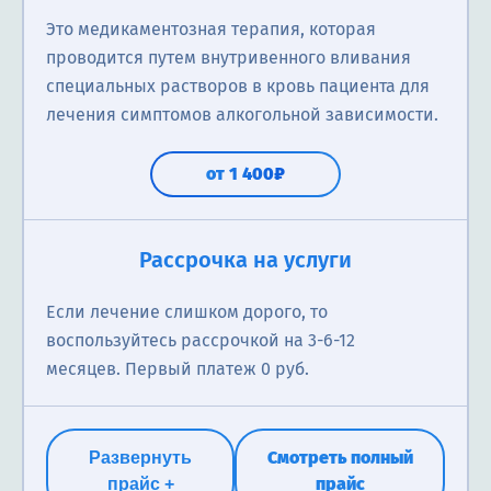
Это медикаментозная терапия, которая
проводится путем внутривенного вливания
специальных растворов в кровь пациента для
лечения симптомов алкогольной зависимости.
от 1 400₽
Вызов нарколога
Рассрочка на услуги
Нарколог на дому может проводить консультацию,
Если лечение слишком дорого, то
диагностику, назначить и провести лечение
воспользуйтесь рассрочкой на 3-6-12
связанное с зависимостью или отравлением.
месяцев. Первый платеж 0 руб.
1 800₽
Смотреть полный
Развернуть
прайс
прайс +