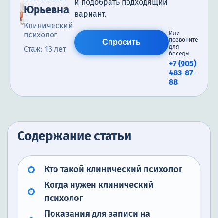
и подобрать подходящий
Юрьевна
вариант.
Клинический
Или
психолог
позвоните
Спросить
для
Стаж: 13 лет
беседы
+7 (905)
483-87-
88
Содержание статьи
Кто такой клинический психолог
Когда нужен клинический
психолог
Показания для записи на