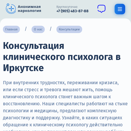
Круглосуточно
+7 (905) 483-87-88
Получить помощь специалиста
Главная
О нас
Консультации
Консультация
О нас
клинического психолога в
Наркомания
Иркутске
Алкоголизм
Нарколог
При внутренних трудностях, переживании кризиса,
или если стресс и тревога мешают жить, помощь
Стационар
клинического психолога станет важным шагом к
восстановлению. Наши специалисты работают на стыке
Психиатрия
психологии и медицины, предлагают комплексную
диагностику и поддержку. Узнайте, в каких ситуациях
Цены
обращение к клиническому психологу действительно