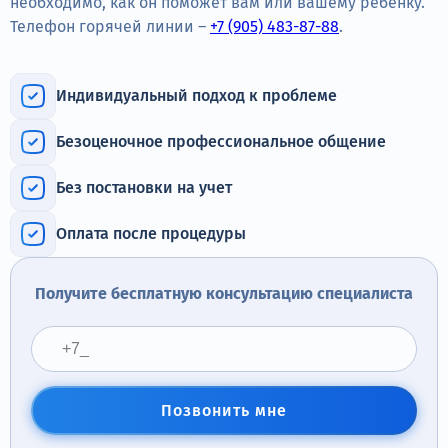
необходимо, как он поможет вам или вашему ребёнку.
Терапия
Телефон горячей линии –
+7 (905) 483-87-88
.
Контакты
Индивидуальный подход к проблеме
Безоценочное профессиональное общение
Круглосуточно, анонимно
Без постановки на учет
+7 (905) 483-87-88
Адрес call-центра
Оплата после процедуры
Иркутск, улица Марата, 22
Получите бесплатную консультацию специалиста
Позвонить мне