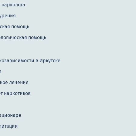
 нарколога
курения
ская помощь
ологическая помощь
козависимости в Иркутске
я
ное лечение
т наркотиков
е
тационаре
литации