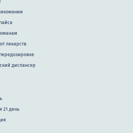
и
сикомании
пайса
команам
от лекарств
передозировке
ский диспансер
ь
 21 день
ция