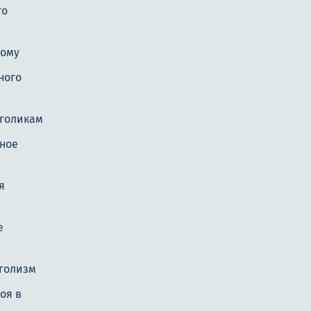
го
дому
ного
голикам
ное
я
е
голизм
оя в