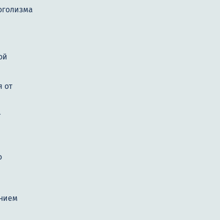
оголизма
ой
 от
т
о
нием