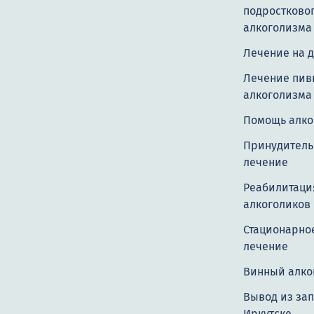
подростково
алкоголизма
Лечение на 
Лечение пив
алкоголизма
Помощь алко
Принудитель
лечение
Реабилитаци
алкоголиков
Стационарно
лечение
Винный алко
Вывод из зап
Иркутске