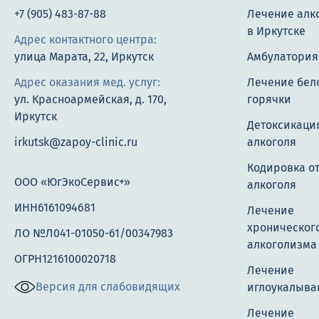
+7 (905) 483-87-88
Лечение алк
в Иркутске
Адрес контактного центра:
улица Марата, 22, Иркутск
Амбулатория
Адрес оказания мед. услуг:
Лечение бел
ул. Красноармейская, д. 170,
горячки
Иркутск
Детоксикация
irkutsk@zapoy-clinic.ru
алкоголя
Кодировка о
ООО «ЮгЭкоСервис+»
алкоголя
ИНН6161094681
Лечение
хроническог
ЛО №Л041-01050-61/00347983
алкоголизма
ОГРН1216100020718
Лечение
Версия для слабовидящих
иглоукалыва
Лечение