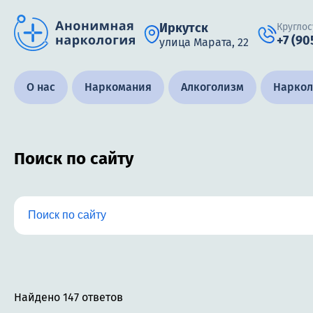
Иркутск
Круглос
+7 (90
улица Марата, 22
Получить помощь специалиста
О нас
Наркомания
Алкоголизм
Наркол
Поиск по сайту
Круглосуточно, анонимно
+7 (905) 483-87-88
Адрес call-центра
Иркутск, улица Марата, 22
Найдено 147 ответов