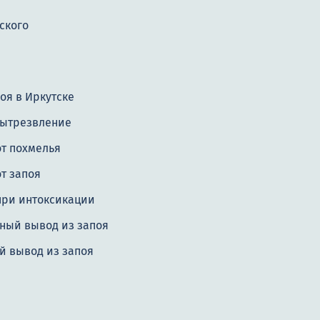
ского
оя в Иркутске
вытрезвление
от похмелья
т запоя
при интоксикации
ный вывод из запоя
й вывод из запоя